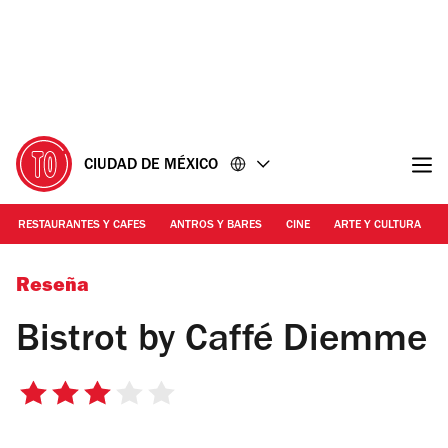
Ir
Ir
al
al
contenido
pie
de
página
CIUDAD DE MÉXICO
RESTAURANTES Y CAFES
ANTROS Y BARES
CINE
ARTE Y CULTURA
Foto: Khrystell Zavaleta
Reseña
Bistrot by Caffé Diemme
3
de