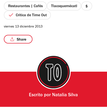
5
estrellas
Restaurantes | Cafés
Tlacoquemécatl
precio
1
Crítica de Time Out
de
4
viernes 13 diciembre 2013
Share
Escrito por
Natalia Silva