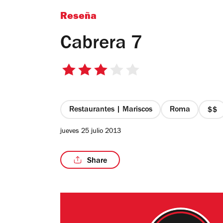
Reseña
Cabrera 7
3
de
5
estrellas
Restaurantes | Mariscos
Roma
pre
2
jueves 25 julio 2013
de
4
Share