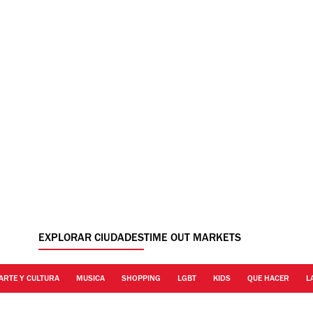
EXPLORAR CIUDADES
TIME OUT MARKETS
ARTE Y CULTURA
MUSICA
SHOPPING
LGBT
KIDS
QUE HACER
L