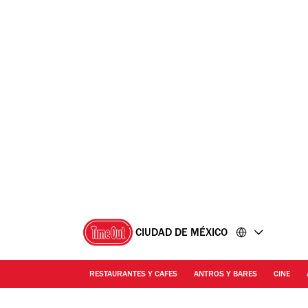
Ir
Ir
al
al
contenido
pie
de
página
CIUDAD DE MÉXICO
RESTAURANTES Y CAFES
ANTROS Y BARES
CINE