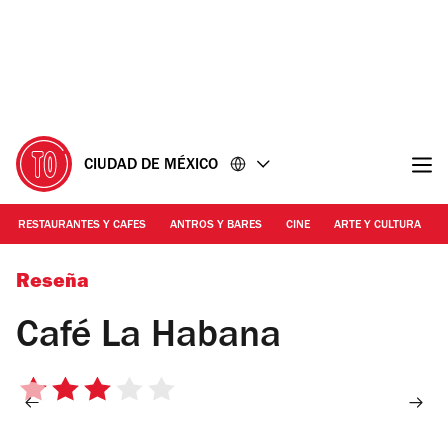
Ir
Ir
al
al
contenido
pie
de
página
CIUDAD DE MÉXICO
RESTAURANTES Y CAFES
ANTROS Y BARES
CINE
ARTE Y CULTURA
Foto: Roberto Beltrán
Reseña
Café La Habana
3
de
5