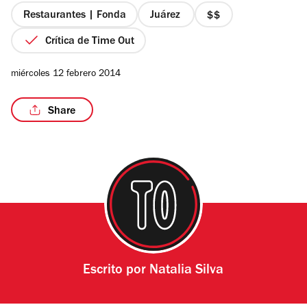
estrellas
Restaurantes | Fonda
Juárez
precio
2
Crítica de Time Out
de
4
/4
miércoles 12 febrero 2014
Share
Escrito por
Natalia Silva