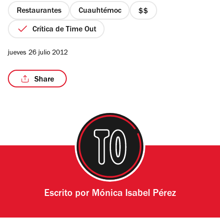
estrellas
Restaurantes
Cuauhtémoc
precio
2
Crítica de Time Out
de
4
/5
jueves 26 julio 2012
Share
Escrito por
Mónica Isabel Pérez