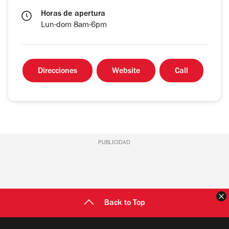
Horas de apertura
Lun-dom 8am-6pm
Direcciones
Website
Call
PUBLICIDAD
C
Back to Top