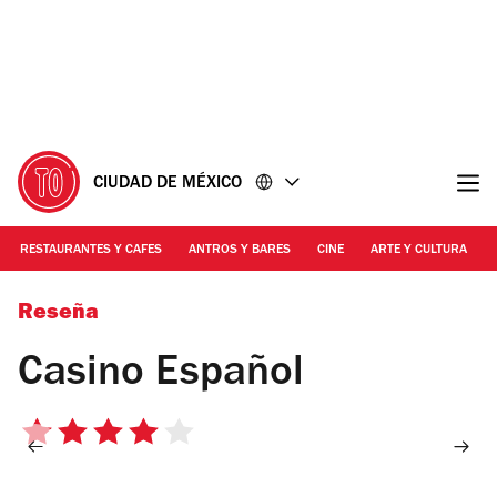
Ir
Ir
al
al
contenido
pie
de
página
CIUDAD DE MÉXICO
RESTAURANTES Y CAFES
ANTROS Y BARES
CINE
ARTE Y CULTURA
Roberto Beltrán
Reseña
Casino Español
4
de
5