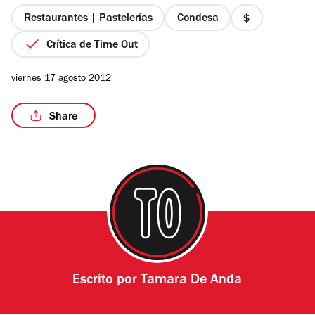
5
estrellas
Restaurantes | Pastelerías
Condesa
precio
1
Crítica de Time Out
de
4
viernes 17 agosto 2012
Share
Escrito por
Tamara De Anda