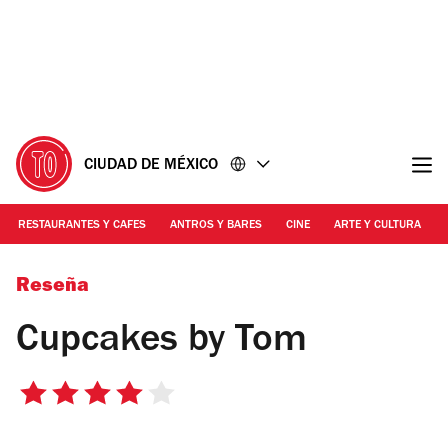
Ir
Ir
al
al
contenido
pie
de
página
CIUDAD DE MÉXICO
RESTAURANTES Y CAFES
ANTROS Y BARES
CINE
ARTE Y CULTURA
Foto: Erika Miranda
Reseña
Cupcakes by Tom
4
de