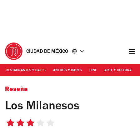
Ir
Ir
al
al
contenido
pie
de
página
CIUDAD DE MÉXICO
RESTAURANTES Y CAFES
ANTROS Y BARES
CINE
ARTE Y CULTURA
Foto: Erika Miranda
Reseña
Los Milanesos
3
de