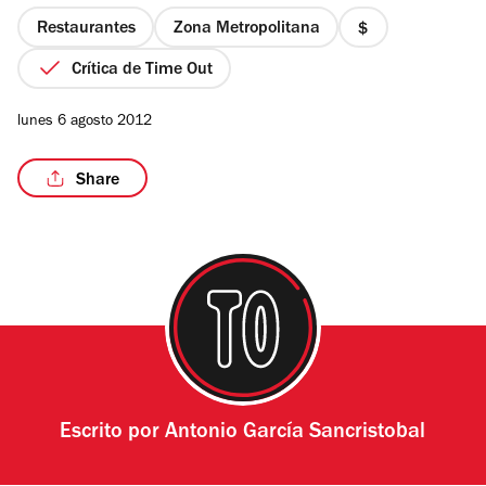
5
estrellas
Restaurantes
Zona Metropolitana
precio
1
Crítica de Time Out
de
4
lunes 6 agosto 2012
Share
Escrito por
Antonio García Sancristobal