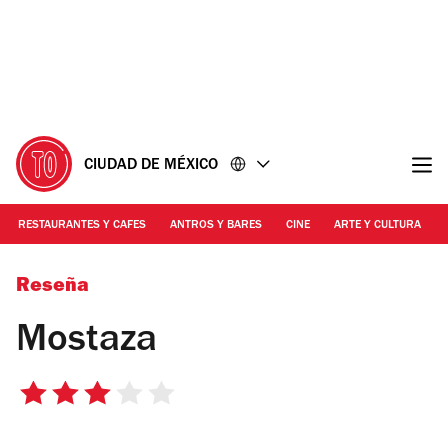
Ir
Ir
al
al
contenido
pie
de
página
CIUDAD DE MÉXICO
RESTAURANTES Y CAFES
ANTROS Y BARES
CINE
ARTE Y CULTURA
Erika Miranda
Reseña
Mostaza
3
de