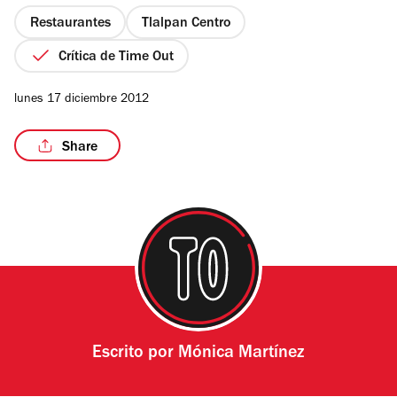
5
estrellas
Restaurantes
Tlalpan Centro
Crítica de Time Out
lunes 17 diciembre 2012
Share
Escrito por
Mónica Martínez