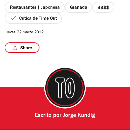
5
estrellas
Restaurantes | Japonesa
Granada
precio
4
Crítica de Time Out
de
4
jueves 22 marzo 2012
Share
Escrito por
Jorge Kundig