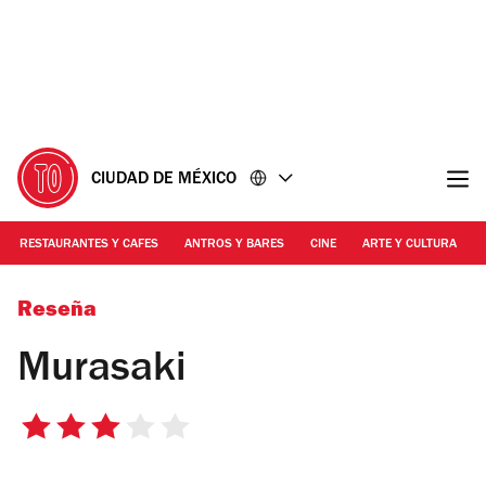
Ir
Ir
al
al
contenido
pie
de
página
CIUDAD DE MÉXICO
RESTAURANTES Y CAFES
ANTROS Y BARES
CINE
ARTE Y CULTURA
Ariette Armella
Reseña
Murasaki
3
de