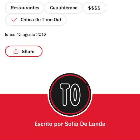
5
estrellas
Restaurantes
Cuauhtémoc
precio
4
Crítica de Time Out
de
4
lunes 13 agosto 2012
Share
Escrito por
Sofía De Landa