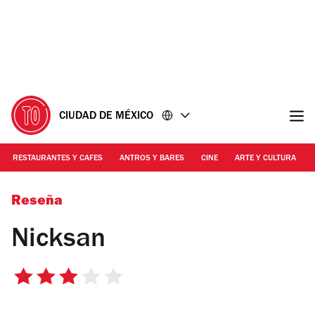
Ir
Ir
al
al
contenido
pie
de
página
CIUDAD DE MÉXICO
RESTAURANTES Y CAFES
ANTROS Y BARES
CINE
ARTE Y CULTURA
Foto:Gustavo Morainslie
Reseña
Nicksan
3
de