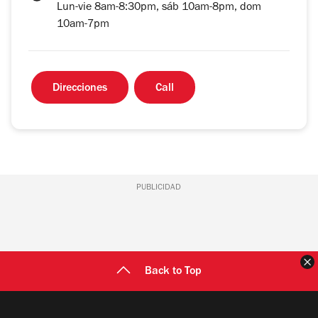
Lun-vie 8am-8:30pm, sáb 10am-8pm, dom
10am-7pm
Direcciones
Call
PUBLICIDAD
C
Back to Top