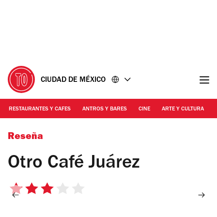
Ir
Ir
al
al
contenido
pie
de
página
CIUDAD DE MÉXICO
RESTAURANTES Y CAFES
ANTROS Y BARES
CINE
ARTE Y CULTURA
Foto: Alejandra Carbajal
Reseña
Otro Café Juárez
3
de
5