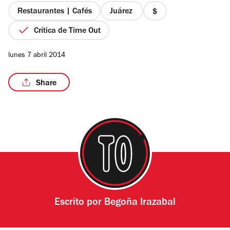
estrellas
Restaurantes | Cafés
Juárez
precio
1
Crítica de Time Out
de
4
/5
lunes 7 abril 2014
Share
Escrito por
Begoña Irazabal