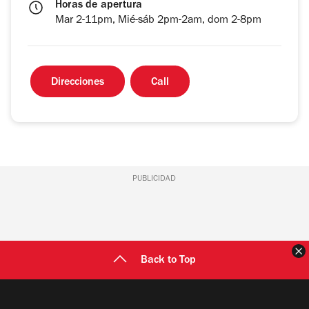
Horas de apertura
Mar 2-11pm, Mié-sáb 2pm-2am, dom 2-8pm
Direcciones
Call
PUBLICIDAD
C
Back to Top