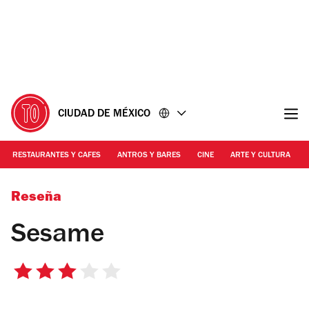
Ir
Ir
al
al
contenido
pie
de
página
CIUDAD DE MÉXICO
RESTAURANTES Y CAFES
ANTROS Y BARES
CINE
ARTE Y CULTURA
Alejandra Carbajal
Reseña
Sesame
3
de