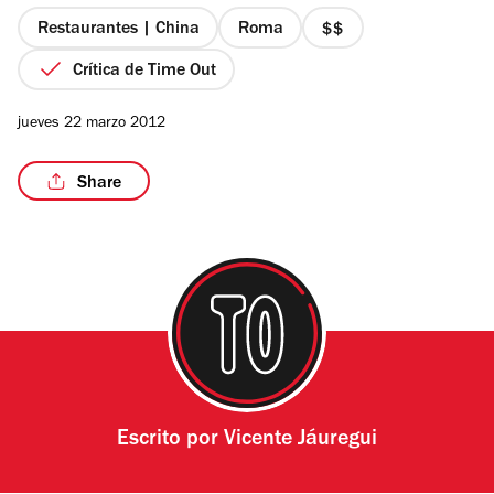
5
estrellas
Restaurantes | China
Roma
precio
2
Crítica de Time Out
de
4
jueves 22 marzo 2012
Share
Escrito por
Vicente Jáuregui