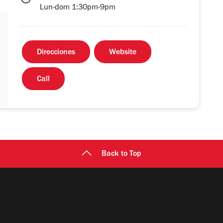
Lun-dom 1:30pm-9pm
Direcciones
Website
Call
Back to Top