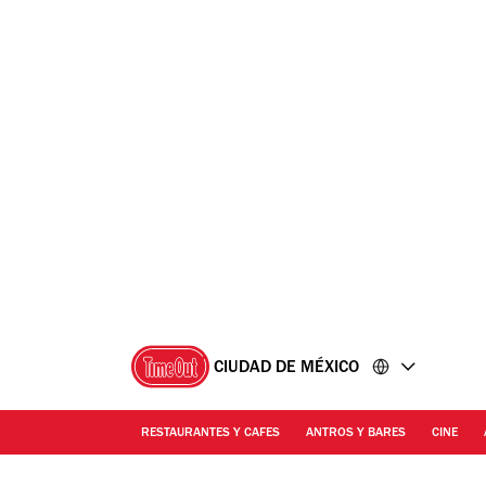
Ir
Ir
al
al
contenido
pie
de
página
CIUDAD DE MÉXICO
RESTAURANTES Y CAFES
ANTROS Y BARES
CINE