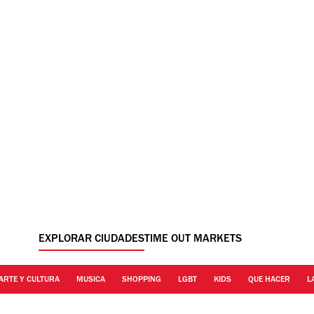
EXPLORAR CIUDADES
TIME OUT MARKETS
ARTE Y CULTURA
MUSICA
SHOPPING
LGBT
KIDS
QUE HACER
L