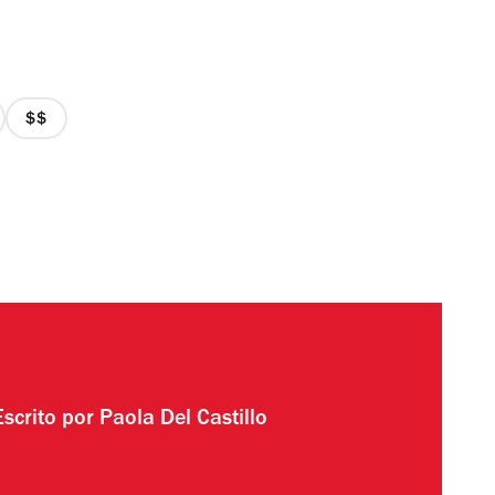
precio
2
de
4
Escrito por
Paola Del Castillo