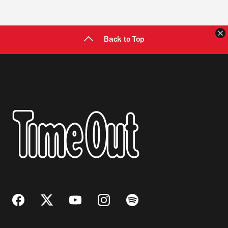
C
Back to Top