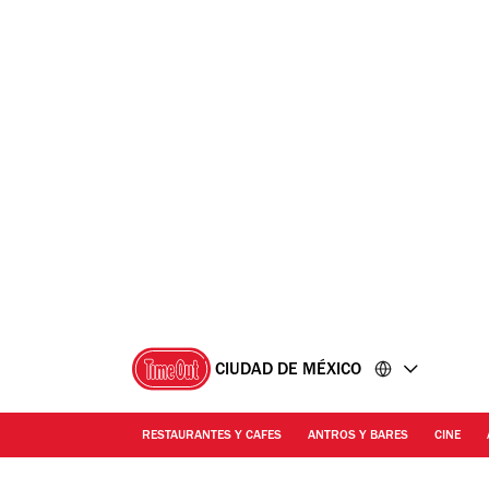
Ir
Ir
al
al
contenido
pie
de
página
CIUDAD DE MÉXICO
RESTAURANTES Y CAFES
ANTROS Y BARES
CINE