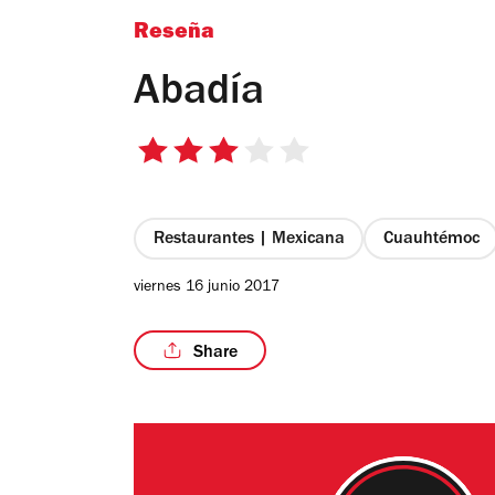
Reseña
Abadía
3
de
5
estrellas
Restaurantes | Mexicana
Cuauhtémoc
viernes 16 junio 2017
Share