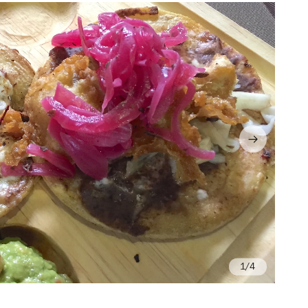
/4
Fo