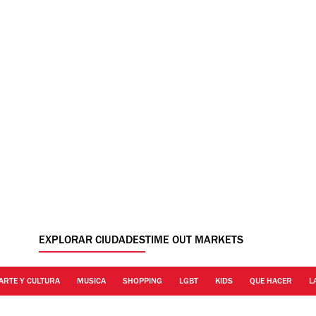
EXPLORAR CIUDADES
TIME OUT MARKETS
ARTE Y CULTURA
MUSICA
SHOPPING
LGBT
KIDS
QUE HACER
L