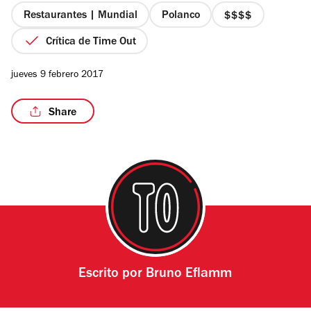
estrellas
Restaurantes | Mundial
Polanco
precio
4
Crítica de Time Out
de
4
/6
jueves 9 febrero 2017
Share
Escrito por
Bruno Eflamm