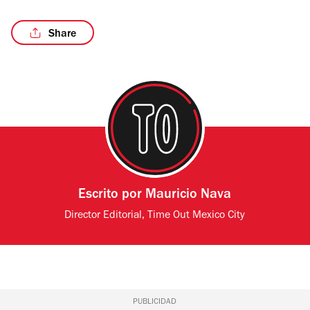
Share
/3
Escrito por
Mauricio Nava
Director Editorial, Time Out Mexico City
PUBLICIDAD