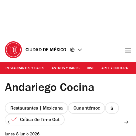
Ir
Ir
al
al
contenido
pie
de
página
CIUDAD DE MÉXICO
RESTAURANTES Y CAFES
ANTROS Y BARES
CINE
ARTE Y CULTURA
Mauricio Nava | Andariego Cocina
Andariego Cocina
Restaurantes | Mexicana
Cuauhtémoc
precio
1
Crítica de Time Out
de
4
lunes 8 junio 2026