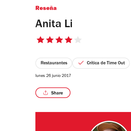
Reseña
Anita Li
4
de
5
estrellas
Restaurantes
Crítica de Time Out
lunes 26 junio 2017
Share