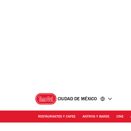
Ir
Ir
al
al
contenido
pie
de
página
CIUDAD DE MÉXICO
RESTAURANTES Y CAFES
ANTROS Y BARES
CINE