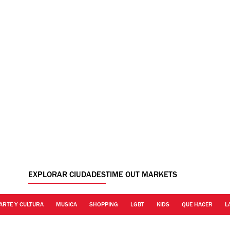
EXPLORAR CIUDADES
TIME OUT MARKETS
ARTE Y CULTURA
MUSICA
SHOPPING
LGBT
KIDS
QUE HACER
L