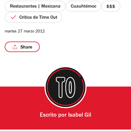
estrellas
Restaurantes | Mexicana
Cuauhtémoc
precio
3
Crítica de Time Out
de
4
/13
martes 27 marzo 2012
Share
Escrito por
Isabel Gil