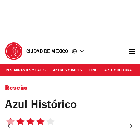
Ir
Ir
al
al
contenido
pie
de
página
CIUDAD DE MÉXICO
RESTAURANTES Y CAFES
ANTROS Y BARES
CINE
ARTE Y CULTURA
Foto: Pepe Martínez
Reseña
Azul Histórico
4
de
5