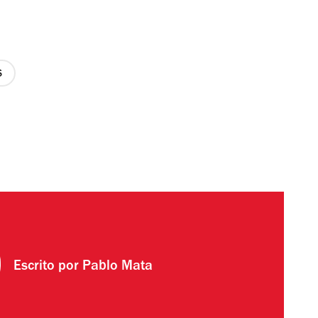
precio
1
de
4
Escrito por
Pablo Mata