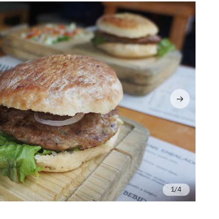
/4
Fo