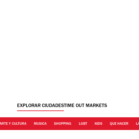
EXPLORAR CIUDADES
TIME OUT MARKETS
ARTE Y CULTURA
MUSICA
SHOPPING
LGBT
KIDS
QUE HACER
L