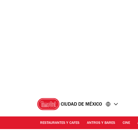
Ir
Ir
al
al
contenido
pie
de
página
CIUDAD DE MÉXICO
RESTAURANTES Y CAFES
ANTROS Y BARES
CINE