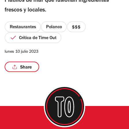
Platillos de mar que fusionan ingredientes
5
estrellas
frescos y locales.
Restaurantes
Polanco
precio
3
Crítica de Time Out
de
4
lunes 10 julio 2023
Share