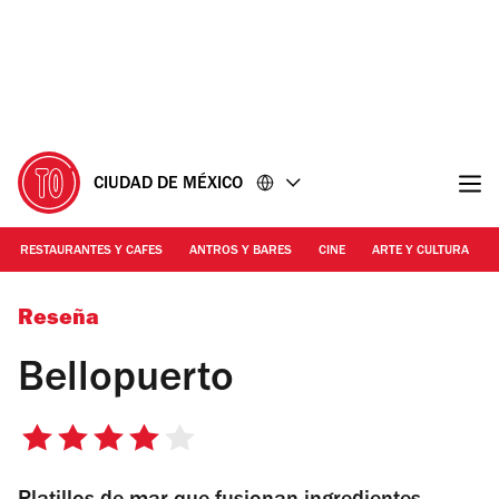
Ir
Ir
al
al
contenido
pie
de
página
CIUDAD DE MÉXICO
RESTAURANTES Y CAFES
ANTROS Y BARES
CINE
ARTE Y CULTURA
Bellopuerto
Reseña
Bellopuerto
4
de