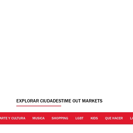
EXPLORAR CIUDADES
TIME OUT MARKETS
ARTE Y CULTURA
MUSICA
SHOPPING
LGBT
KIDS
QUE HACER
L