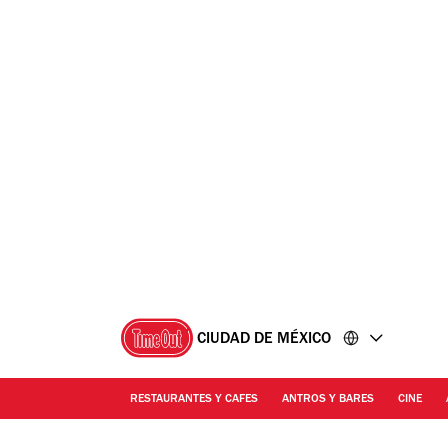
Ir
Ir
al
al
contenido
pie
de
página
CIUDAD DE MÉXICO
RESTAURANTES Y CAFES
ANTROS Y BARES
CINE