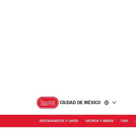
Ir
Ir
al
al
contenido
pie
de
página
CIUDAD DE MÉXICO
RESTAURANTES Y CAFES
ANTROS Y BARES
CINE