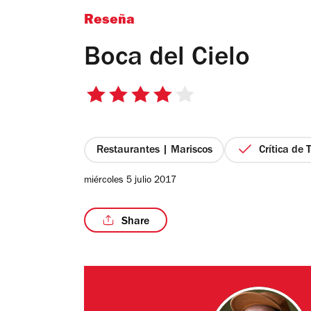
Reseña
Boca del Cielo
4
de
5
estrellas
Restaurantes | Mariscos
Crítica de
miércoles 5 julio 2017
Share