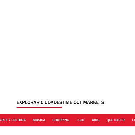
EXPLORAR CIUDADES
TIME OUT MARKETS
ARTE Y CULTURA
MUSICA
SHOPPING
LGBT
KIDS
QUE HACER
L