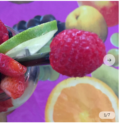
/7
Fo