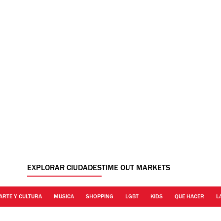
EXPLORAR CIUDADES
TIME OUT MARKETS
ARTE Y CULTURA
MUSICA
SHOPPING
LGBT
KIDS
QUE HACER
L