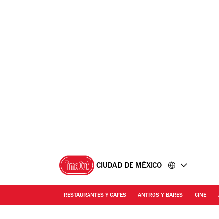
Ir
Ir
al
al
contenido
pie
de
página
CIUDAD DE MÉXICO
RESTAURANTES Y CAFES
ANTROS Y BARES
CINE