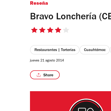
Reseña
Bravo Lonchería (
4
de
5
estrellas
Restaurantes | Torterías
Cuauhtémoc
jueves 21 agosto 2014
Share