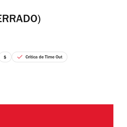
CERRADO)
Crítica de Time Out
precio
1
de
4