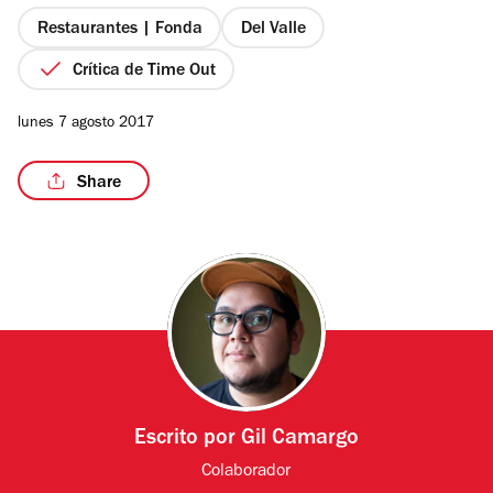
5
estrellas
Restaurantes | Fonda
Del Valle
Crítica de Time Out
lunes 7 agosto 2017
Share
Escrito por
Gil Camargo
Colaborador