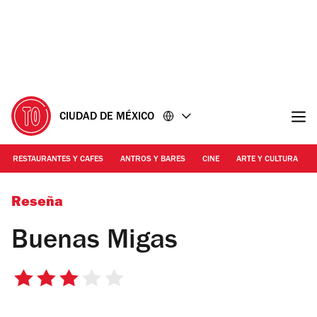
Ir
Ir
al
al
contenido
pie
de
página
CIUDAD DE MÉXICO
RESTAURANTES Y CAFES
ANTROS Y BARES
CINE
ARTE Y CULTURA
Foto: Gil Camargo
Reseña
Buenas Migas
3
de