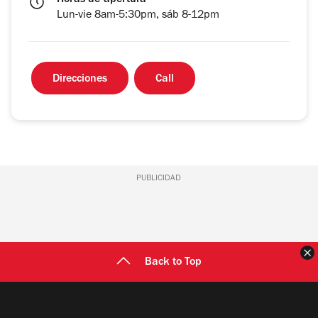
Horas de apertura
Lun-vie 8am-5:30pm, sáb 8-12pm
Direcciones
Call
PUBLICIDAD
C
Back to Top