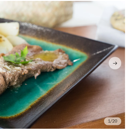
/20
Fo