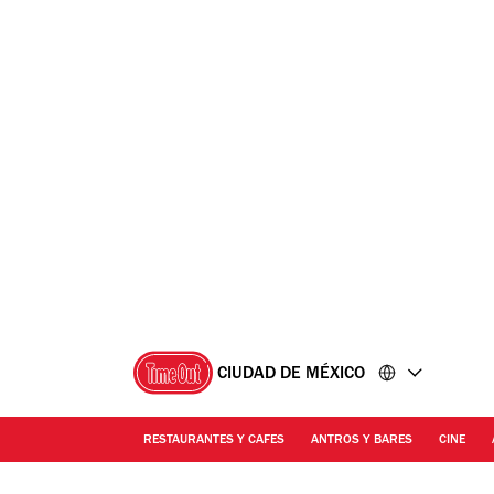
Ir
Ir
al
al
contenido
pie
de
página
CIUDAD DE MÉXICO
RESTAURANTES Y CAFES
ANTROS Y BARES
CINE