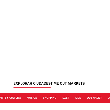
EXPLORAR CIUDADES
TIME OUT MARKETS
ARTE Y CULTURA
MUSICA
SHOPPING
LGBT
KIDS
QUE HACER
L