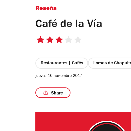
Reseña
Café de la Vía
3
de
5
estrellas
Restaurantes | Cafés
Lomas de Chapult
jueves 16 noviembre 2017
Share