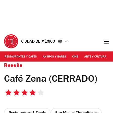
Ir
Ir
al
al
contenido
pie
de
página
CIUDAD DE MÉXICO
RESTAURANTES Y CAFES
ANTROS Y BARES
CINE
ARTE Y CULTURA
Reseña
Café Zena (CERRADO)
4
de
5
estrellas