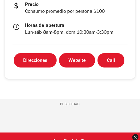
Precio
Consumo promedio por persona $100
Horas de apertura
Lun-sáb 8am-8pm, dom 10:30am-3:30pm
Direcciones
Website
Call
PUBLICIDAD
C