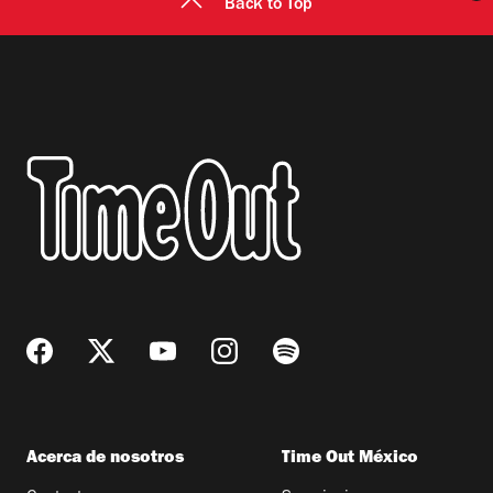
Back to Top
Acerca de nosotros
Time Out México