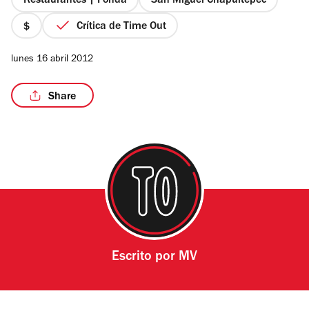
Restaurantes | Fonda
San Miguel Chapultepec
Crítica de Time Out
precio
1
lunes 16 abril 2012
de
4
Share
Escrito por
MV