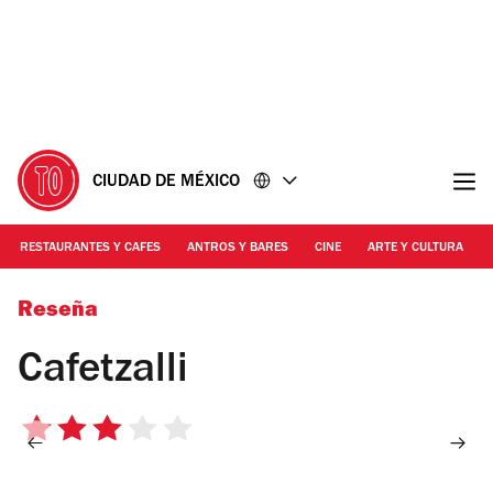
Ir
Ir
al
al
contenido
pie
de
página
CIUDAD DE MÉXICO
RESTAURANTES Y CAFES
ANTROS Y BARES
CINE
ARTE Y CULTURA
Foto: Alejandra Carbajal
Reseña
Cafetzalli
3
de
5