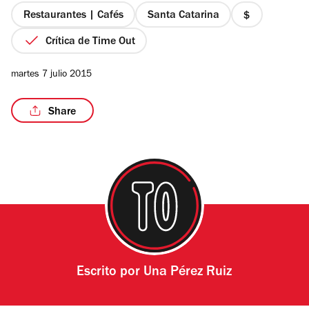
estrellas
Restaurantes | Cafés
Santa Catarina
precio
1
Crítica de Time Out
de
4
/3
martes 7 julio 2015
Share
Escrito por
Una Pérez Ruiz