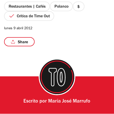
5
estrellas
Restaurantes | Cafés
Polanco
precio
1
Crítica de Time Out
de
4
lunes 9 abril 2012
Share
Escrito por
María José Marrufo