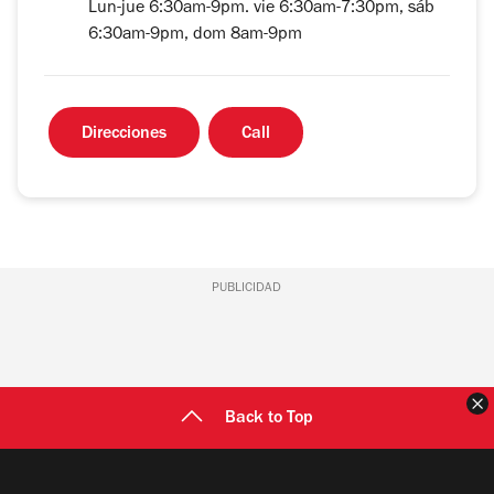
Lun-jue 6:30am-9pm. vie 6:30am-7:30pm, sáb
6:30am-9pm, dom 8am-9pm
Direcciones
Call
PUBLICIDAD
C
Back to Top