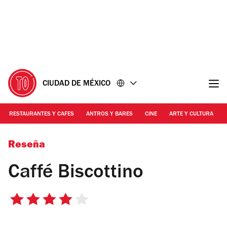
Ir
Ir
al
al
contenido
pie
de
página
CIUDAD DE MÉXICO
RESTAURANTES Y CAFES
ANTROS Y BARES
CINE
ARTE Y CULTURA
Ariette Armella
Reseña
Caffé Biscottino
4
de