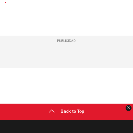
PUBLICIDAD
C
Back to Top