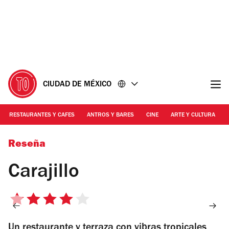
Ir
Ir
al
al
contenido
pie
de
página
CIUDAD DE MÉXICO
RESTAURANTES Y CAFES
ANTROS Y BARES
CINE
ARTE Y CULTURA
Foto: Alejandra Carbajal
Reseña
Carajillo
4
de
Un restaurante y terraza con vibras tropicales
5