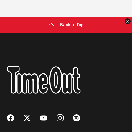
C
Back to Top