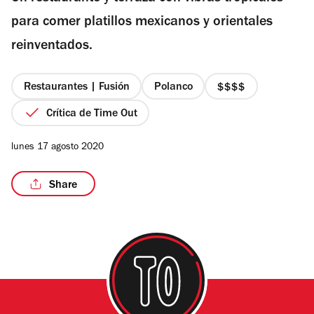
estrellas
para comer platillos mexicanos y orientales
reinventados.
/11
Restaurantes | Fusión
Polanco
precio
4
Crítica de Time Out
de
4
lunes 17 agosto 2020
Share