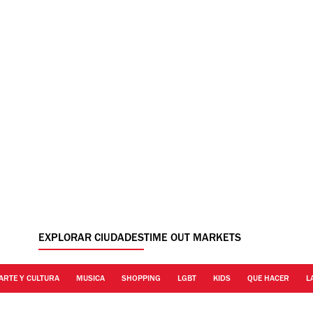
EXPLORAR CIUDADES
TIME OUT MARKETS
ARTE Y CULTURA
MUSICA
SHOPPING
LGBT
KIDS
QUE HACER
L