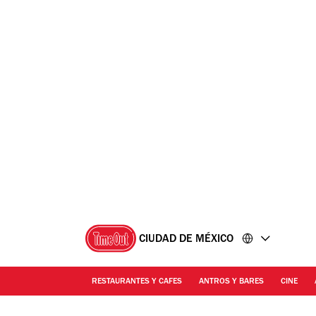
Ir
Ir
al
al
contenido
pie
de
página
CIUDAD DE MÉXICO
RESTAURANTES Y CAFES
ANTROS Y BARES
CINE