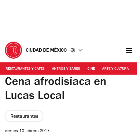
Ir
Ir
al
al
contenido
pie
de
página
CIUDAD DE MÉXICO
RESTAURANTES Y CAFES
ANTROS Y BARES
CINE
ARTE Y CULTURA
Cena afrodisíaca en
Lucas Local
Restaurantes
viernes 10 febrero 2017