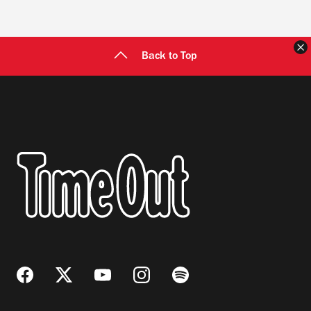
C
Back to Top