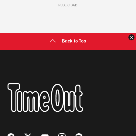
PUBLICIDAD
C
Back to Top