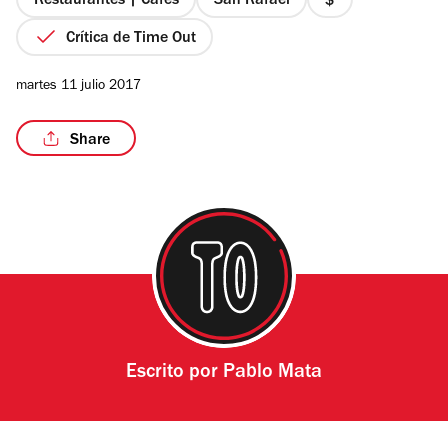
Restaurantes | Cafés
San Rafael
precio
1
Crítica de Time Out
de
4
martes 11 julio 2017
Share
Escrito por
Pablo Mata