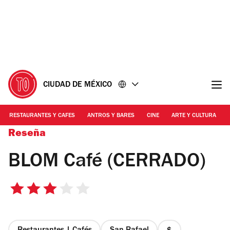
Ir
Ir
al
al
contenido
pie
de
página
CIUDAD DE MÉXICO
RESTAURANTES Y CAFES
ANTROS Y BARES
CINE
ARTE Y CULTURA
Reseña
BLOM Café (CERRADO)
3
de
5
estrellas