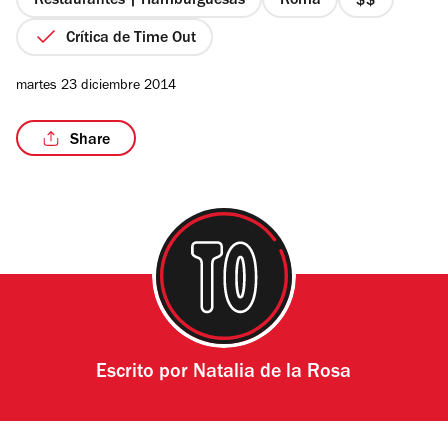
Restaurantes | Hamburguesas
Roma
precio
2
Crítica de Time Out
de
4
martes 23 diciembre 2014
Share
Escrito por
Natalia de la Rosa