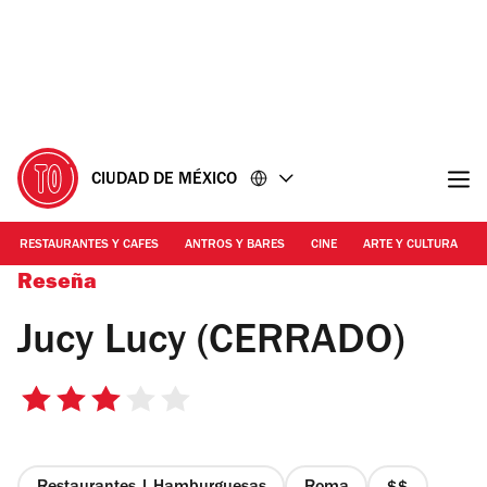
Ir
Ir
al
al
contenido
pie
de
página
CIUDAD DE MÉXICO
RESTAURANTES Y CAFES
ANTROS Y BARES
CINE
ARTE Y CULTURA
Reseña
Jucy Lucy (CERRADO)
3
de
5
estrellas