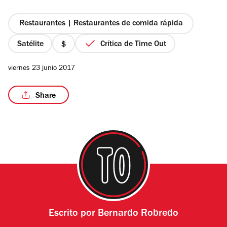
5
estrellas
Restaurantes | Restaurantes de comida rápida
Satélite
Crítica de Time Out
precio
1
viernes 23 junio 2017
de
4
Share
Escrito por
Bernardo Robredo