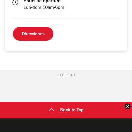
Horas de apertura
Lun-dom 10am-6pm
Direcciones
PUBLICIDAD
C
Back to Top