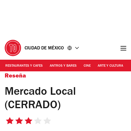
Ir
Ir
al
al
contenido
pie
de
página
CIUDAD DE MÉXICO
RESTAURANTES Y CAFES
ANTROS Y BARES
CINE
ARTE Y CULTURA
Reseña
Mercado Local
(CERRADO)
3
de