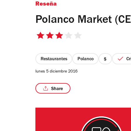
Reseña
Polanco Market (
3
de
5
estrellas
Restaurantes
Polanco
Cr
precio
1
lunes 5 diciembre 2016
de
4
Share