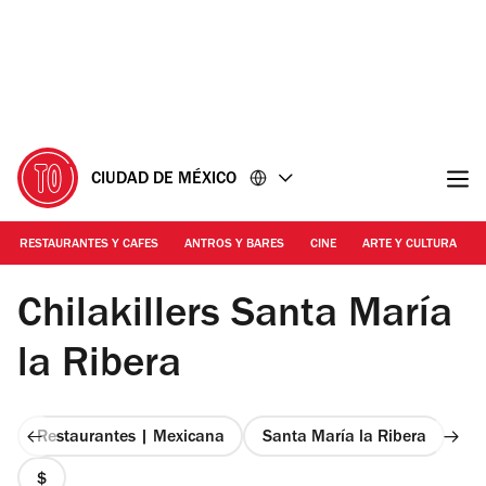
Ir
Ir
al
al
contenido
pie
de
página
CIUDAD DE MÉXICO
RESTAURANTES Y CAFES
ANTROS Y BARES
CINE
ARTE Y CULTURA
Foto: Bernardo Robredo
Chilakillers Santa María
la Ribera
Restaurantes | Mexicana
Santa María la Ribera