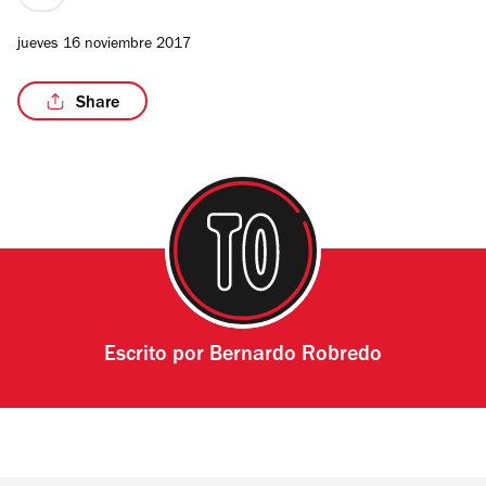
precio
1
jueves 16 noviembre 2017
de
4
Share
/5
Escrito por
Bernardo Robredo