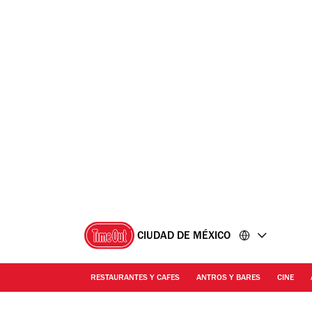
Ir
Ir
al
al
contenido
pie
de
página
CIUDAD DE MÉXICO
RESTAURANTES Y CAFES
ANTROS Y BARES
CINE