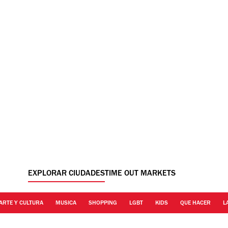
EXPLORAR CIUDADES
TIME OUT MARKETS
ARTE Y CULTURA
MUSICA
SHOPPING
LGBT
KIDS
QUE HACER
L