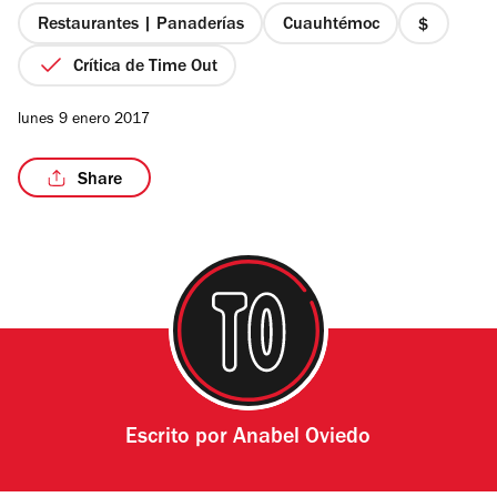
estrellas
Restaurantes | Panaderías
Cuauhtémoc
precio
1
Crítica de Time Out
de
4
/14
lunes 9 enero 2017
Share
Escrito por
Anabel Oviedo