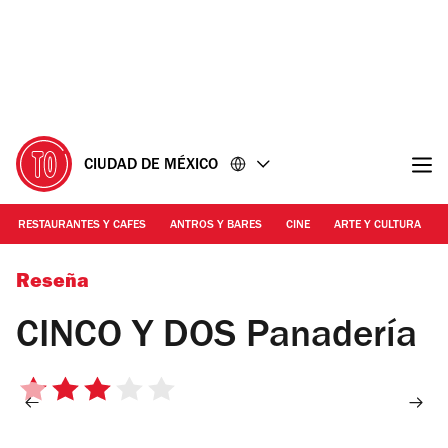
Ir
Ir
al
al
contenido
pie
de
página
CIUDAD DE MÉXICO
RESTAURANTES Y CAFES
ANTROS Y BARES
CINE
ARTE Y CULTURA
Foto: Alejandra Carbajal
Reseña
CINCO Y DOS Panadería
3
de
5