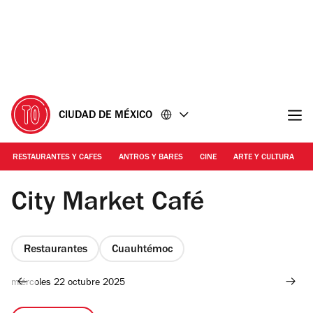
Ir
Ir
al
al
contenido
pie
de
página
CIUDAD DE MÉXICO
RESTAURANTES Y CAFES
ANTROS Y BARES
CINE
ARTE Y CULTURA
Foto: Alejandra Carbajal
City Market Café
Restaurantes
Cuauhtémoc
miércoles 22 octubre 2025