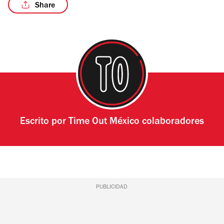
Share
/6
Escrito por
Time Out México colaboradores
PUBLICIDAD