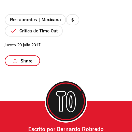
de
5
estrellas
Restaurantes | Mexicana
precio
1
Crítica de Time Out
/5
de
4
jueves 20 julio 2017
Share
Escrito por
Bernardo Robredo