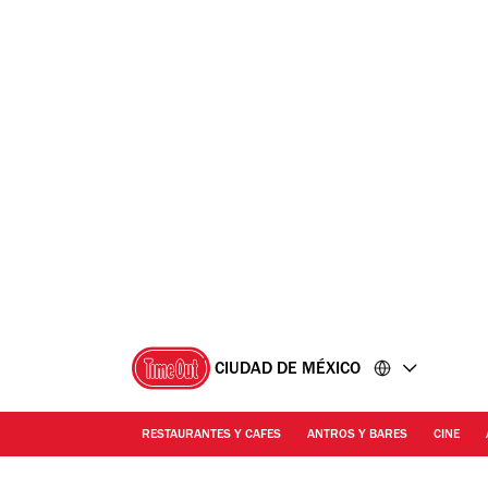
Ir
Ir
al
al
contenido
pie
de
página
CIUDAD DE MÉXICO
RESTAURANTES Y CAFES
ANTROS Y BARES
CINE