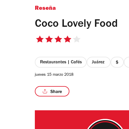
Reseña
Coco Lovely Food
4
de
5
estrellas
Restaurantes | Cafés
Juárez
precio
1
jueves 15 marzo 2018
de
4
Share