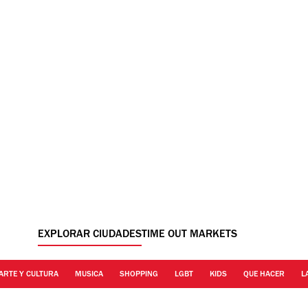
EXPLORAR CIUDADES
TIME OUT MARKETS
ARTE Y CULTURA
MUSICA
SHOPPING
LGBT
KIDS
QUE HACER
L