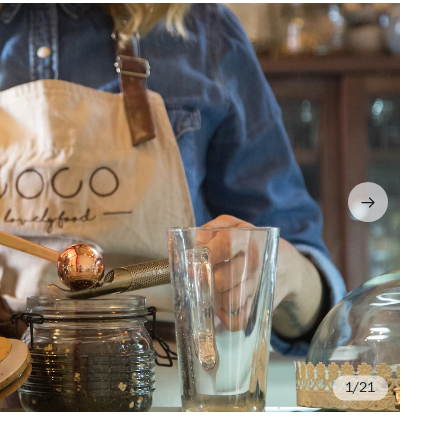
/21
Fo