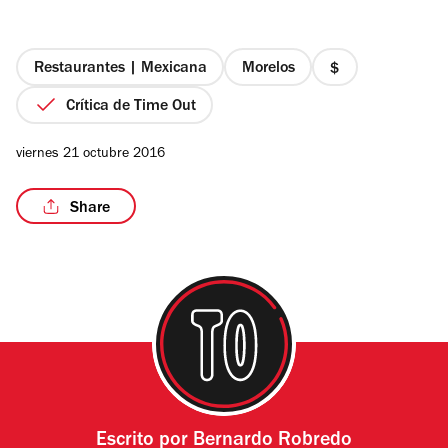
de
5
estrellas
Restaurantes | Mexicana
Morelos
precio
1
Crítica de Time Out
/5
de
4
viernes 21 octubre 2016
Share
Escrito por
Bernardo Robredo