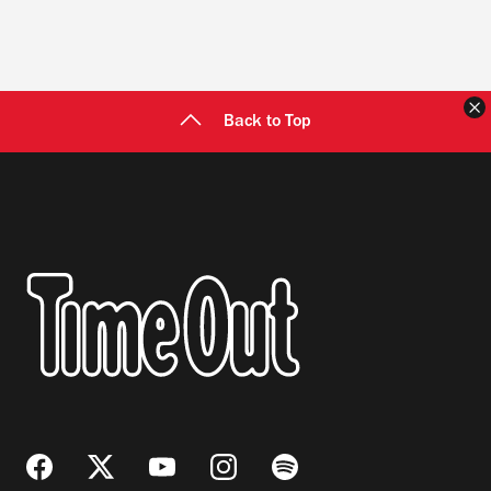
C
Back to Top