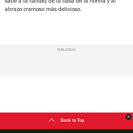
sabe a la calidez de la casa de la
nonna
y al
abrazo cremoso más delicioso.
PUBLICIDAD
C
Back to Top