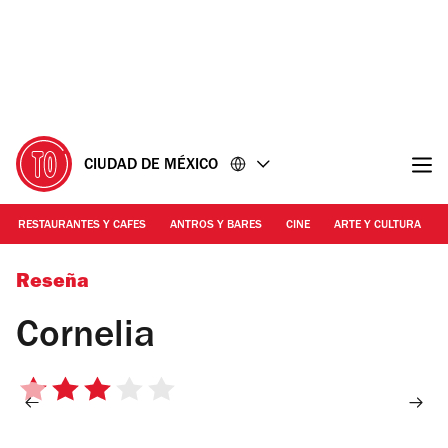
Ir
Ir
al
al
contenido
pie
de
página
CIUDAD DE MÉXICO
RESTAURANTES Y CAFES
ANTROS Y BARES
CINE
ARTE Y CULTURA
Foto: Alejandra Carbajal
Reseña
Cornelia
3
de
5