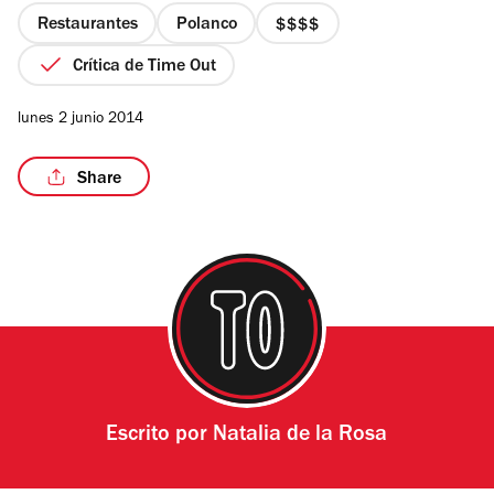
estrellas
Restaurantes
Polanco
precio
4
Crítica de Time Out
de
4
/6
lunes 2 junio 2014
Share
Escrito por
Natalia de la Rosa