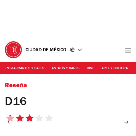
Ir
Ir
al
al
contenido
pie
de
página
CIUDAD DE MÉXICO
RESTAURANTES Y CAFES
ANTROS Y BARES
CINE
ARTE Y CULTURA
Foto: Alejandra Carbajal
Reseña
D16
3
de
5