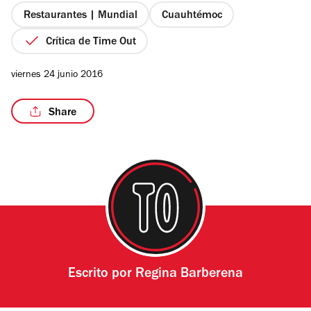
estrellas
Restaurantes | Mundial
Cuauhtémoc
Crítica de Time Out
/10
viernes 24 junio 2016
Share
Escrito por
Regina Barberena