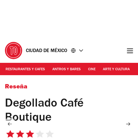
Ir
Ir
al
al
contenido
pie
de
página
CIUDAD DE MÉXICO
RESTAURANTES Y CAFES
ANTROS Y BARES
CINE
ARTE Y CULTURA
Foto: Bernardo Robredo
Reseña
Degollado Café
Boutique
3