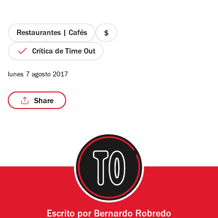
de
5
estrellas
Restaurantes | Cafés
precio
1
Crítica de Time Out
/2
de
4
lunes 7 agosto 2017
Share
Escrito por
Bernardo Robredo