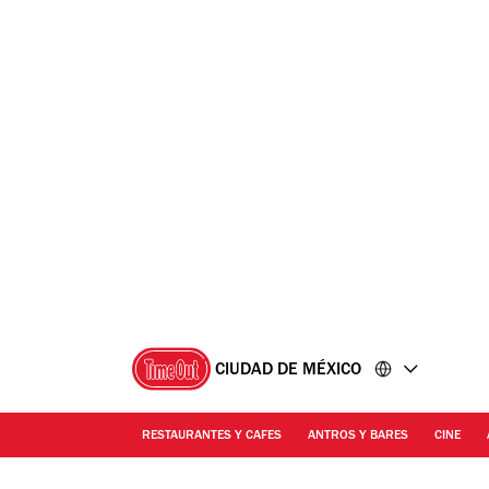
Ir
Ir
al
al
contenido
pie
de
página
CIUDAD DE MÉXICO
RESTAURANTES Y CAFES
ANTROS Y BARES
CINE