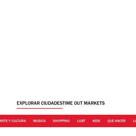
EXPLORAR CIUDADES
TIME OUT MARKETS
ARTE Y CULTURA
MUSICA
SHOPPING
LGBT
KIDS
QUE HACER
L