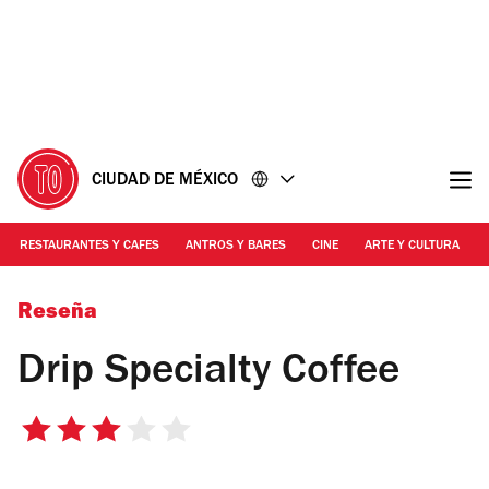
Ir
Ir
al
al
contenido
pie
de
página
CIUDAD DE MÉXICO
RESTAURANTES Y CAFES
ANTROS Y BARES
CINE
ARTE Y CULTURA
Foto: Marianela Trueba
Reseña
Drip Specialty Coffee
3
de