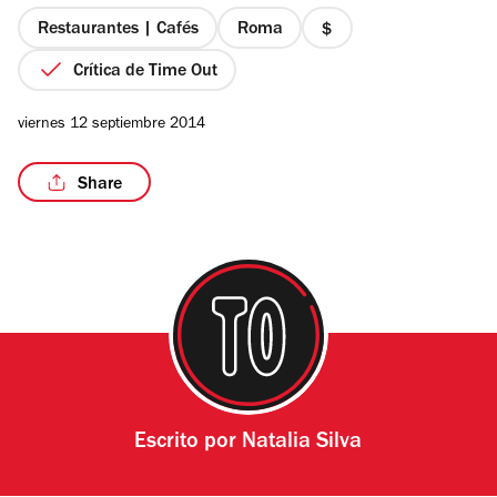
5
estrellas
Restaurantes | Cafés
Roma
precio
1
Crítica de Time Out
de
4
viernes 12 septiembre 2014
Share
Escrito por
Natalia Silva