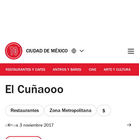
Ir
Ir
al
al
contenido
pie
de
página
CIUDAD DE MÉXICO
RESTAURANTES Y CAFES
ANTROS Y BARES
CINE
ARTE Y CULTURA
Foto: Alejandra Carbajal
El Cuñaooo
Restaurantes
Zona Metropolitana
precio
1
viernes 3 noviembre 2017
de
4